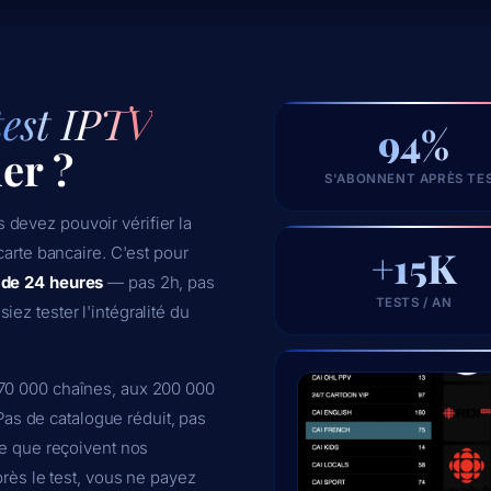
test IPTV
94%
er ?
S'ABONNENT APRÈS TE
 devez pouvoir vérifier la
+15K
 carte bancaire. C'est pour
t de 24 heures
— pas 2h, pas
TESTS / AN
ez tester l'intégralité du
 70 000 chaînes, aux 200 000
 Pas de catalogue réduit, pas
ce que reçoivent nos
près le test, vous ne payez