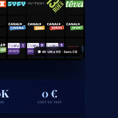
🔴 4K Ultra HD · Sans CB
0K
0 €
VOD
COÛT DU TEST