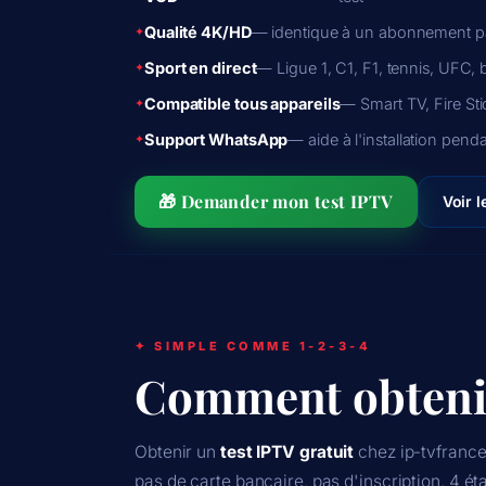
Qualité 4K/HD
— identique à un abonnement p
Sport en direct
— Ligue 1, C1, F1, tennis, UFC,
Compatible tous appareils
— Smart TV, Fire St
Support WhatsApp
— aide à l'installation penda
🎁 Demander mon test IPTV
Voir l
✦ SIMPLE COMME 1-2-3-4
Comment obteni
Obtenir un
test IPTV gratuit
chez ip-tvfrance
pas de carte bancaire, pas d'inscription. 4 ét