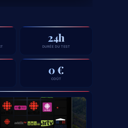
24h
ST
DURÉE DU TEST
0 €
COÛT