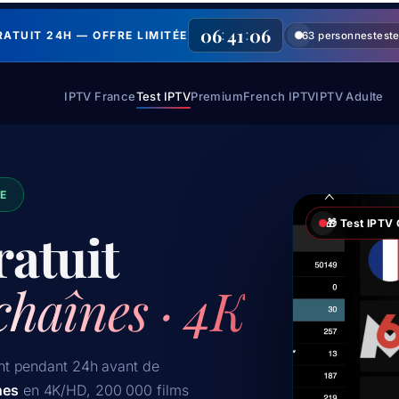
06
41
05
:
:
GRATUIT 24H — OFFRE LIMITÉE
63 personnes
test
IPTV France
Test IPTV
Premium
French IPTV
IPTV Adulte
RE
🎁 Test IPTV 
atuit
chaînes · 4K
nt pendant 24h avant de
nes
en 4K/HD, 200 000 films