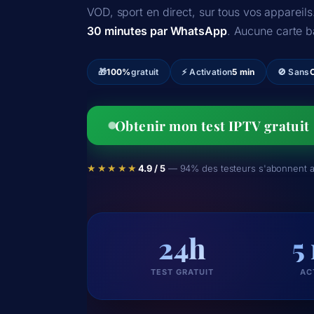
VOD, sport en direct, sur tous vos appareils
30 minutes par WhatsApp
. Aucune carte b
🎁
100%
gratuit
⚡ Activation
5 min
🚫 Sans
Obtenir mon test IPTV gratuit
★★★★★
4.9 / 5
— 94% des testeurs s'abonnent ap
24h
5
TEST GRATUIT
AC