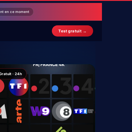
ent en ce moment
Test gratuit →
Gratuit · 24h