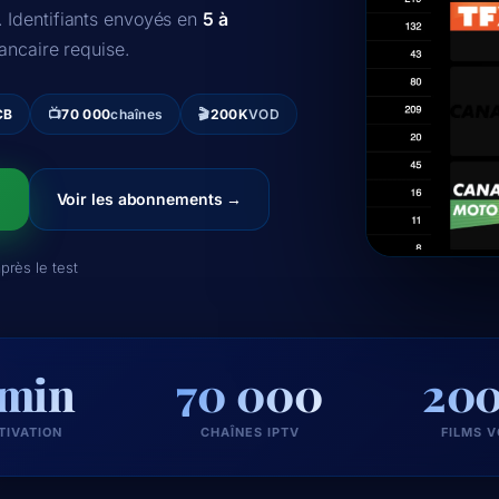
. Identifiants envoyés en
5 à
ancaire requise.
CB
📺
70 000
chaînes
🎬
200K
VOD
Voir les abonnements →
rès le test
 min
70 000
20
TIVATION
CHAÎNES IPTV
FILMS 