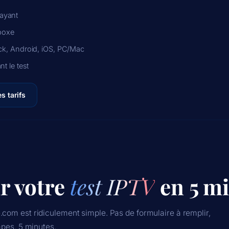
ayant
 boxe
ick, Android, iOS, PC/Mac
nt le test
es tarifs
r votre
test IPTV
en 5 m
.com est ridiculement simple. Pas de formulaire à remplir,
apes, 5 minutes.