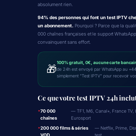
absolument rien.
94% des personnes qui font un test IPTV che
un abonnement.
Pourquoi ? Parce que la qualit
000 chaînes françaises et le support WhatsAp
convainquent sans effort.
100% gratuit, 0€, aucune carte bancair
🎁
de 24h est envoyé par WhatsApp au +4
simplement "Test IPTV" pour recevoir vos 
Ce que votre
test IPTV
24h inclu
70 000
— TF1, M6, Canal+, France TV, 
chaînes
Eurosport
200 000 films & séries
— Netflix, Prime, Di
VOD
test